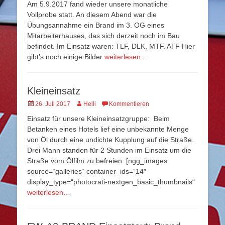
Am 5.9.2017 fand wieder unsere monatliche
Vollprobe statt. An diesem Abend war die
Übungsannahme ein Brand im 3. OG eines
Mitarbeiterhauses, das sich derzeit noch im Bau
befindet. Im Einsatz waren: TLF, DLK, MTF. ATF Hier
gibt’s noch einige Bilder
weiterlesen…
Kleineinsatz
Veröffentlicht
Autor
26. Juli 2017
Helli
Kommentieren
am
Einsatz für unsere Kleineinsatzgruppe: Beim
Betanken eines Hotels lief eine unbekannte Menge
von Öl durch eine undichte Kupplung auf die Straße.
Drei Mann standen für 2 Stunden im Einsatz um die
Straße vom Ölfilm zu befreien. [ngg_images
source=“galleries“ container_ids=“14″
display_type=“photocrati-nextgen_basic_thumbnails“
weiterlesen…