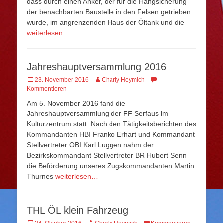
dass durch einen Anker, der für die Hangsicherung
der benachbarten Baustelle in den Felsen getrieben
wurde, im angrenzenden Haus der Öltank und die
weiterlesen…
Jahreshauptversammlung 2016
Veröffentlicht
Autor
23. November 2016
Charly Heymich
am
Kommentieren
Am 5. November 2016 fand die
Jahreshauptversammlung der FF Serfaus im
Kulturzentrum statt. Nach den Tätigkeitsberichten des
Kommandanten HBI Franko Erhart und Kommandant
Stellvertreter OBI Karl Luggen nahm der
Bezirkskommandant Stellvertreter BR Hubert Senn
die Beförderung unseres Zugskommandanten Martin
Thurnes
weiterlesen…
THL ÖL klein Fahrzeug
Veröffentlicht
Autor
24. Oktober 2016
Charly Heymich
Kommentieren