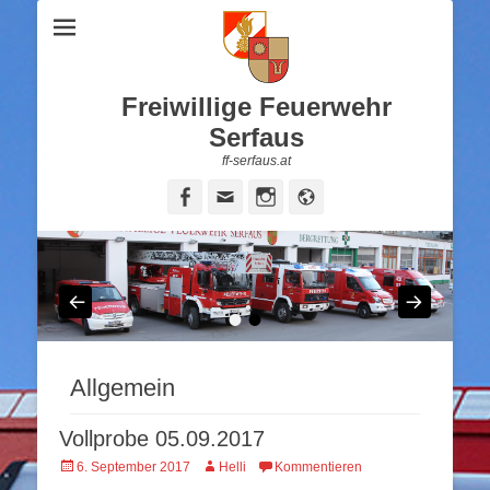
Freiwillige Feuerwehr
Serfaus
ff-serfaus.at
Facebook
Email
Instagram
Website
•
•
Allgemein
Vollprobe 05.09.2017
Veröffentlicht
Autor
6. September 2017
Helli
Kommentieren
am