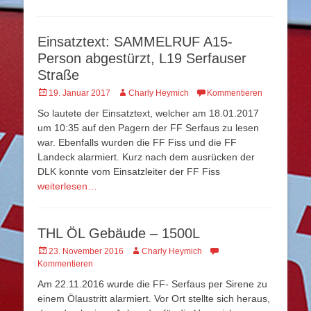
am
Einsatztext: SAMMELRUF A15-
Person abgestürzt, L19 Serfauser
Straße
Veröffentlicht
Autor
19. Januar 2017
Charly Heymich
Kommentieren
am
So lautete der Einsatztext, welcher am 18.01.2017
um 10:35 auf den Pagern der FF Serfaus zu lesen
war. Ebenfalls wurden die FF Fiss und die FF
Landeck alarmiert. Kurz nach dem ausrücken der
DLK konnte vom Einsatzleiter der FF Fiss
weiterlesen…
THL ÖL Gebäude – 1500L
Veröffentlicht
Autor
23. November 2016
Charly Heymich
am
Kommentieren
Am 22.11.2016 wurde die FF- Serfaus per Sirene zu
einem Ölaustritt alarmiert. Vor Ort stellte sich heraus,