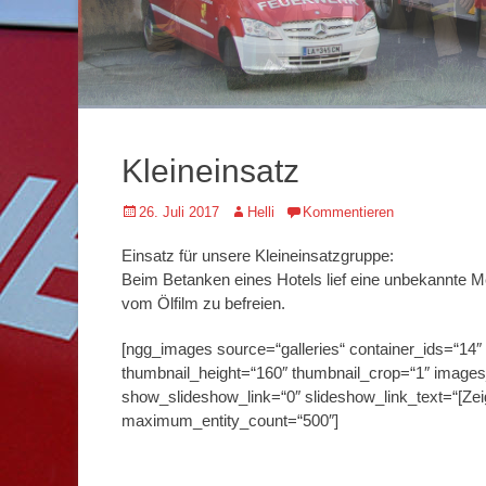
Kleineinsatz
Veröffentlicht
Autor
26. Juli 2017
Helli
Kommentieren
am
Einsatz für unsere Kleineinsatzgruppe:
Beim Betanken eines Hotels lief eine unbekannte M
vom Ölfilm zu befreien.
[ngg_images source=“galleries“ container_ids=“14″
thumbnail_height=“160″ thumbnail_crop=“1″ image
show_slideshow_link=“0″ slideshow_link_text=“[Zeig
maximum_entity_count=“500″]