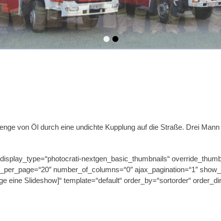
•
•
enge von Öl durch eine undichte Kupplung auf die Straße. Drei Mann
 display_type=“photocrati-nextgen_basic_thumbnails“ override_thumb
s_per_page=“20″ number_of_columns=“0″ ajax_pagination=“1″ show_a
e eine Slideshow]“ template=“default“ order_by=“sortorder“ order_di