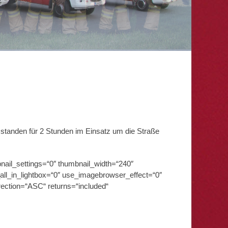
 standen für 2 Stunden im Einsatz um die Straße
nail_settings=“0″ thumbnail_width=“240″
ll_in_lightbox=“0″ use_imagebrowser_effect=“0″
rection=“ASC“ returns=“included“