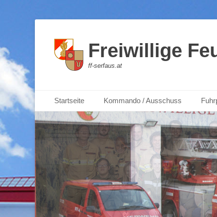
Freiwillige F
ff-serfaus.at
Weiter
Primärmenu
Startseite
Kommando / Ausschuss
Fuhr
zum
Inhalt