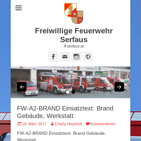
Freiwillige Feuerwehr
Serfaus
ff-serfaus.at
Facebook
Email
Instagram
Website
•
•
FW-A2-BRAND Einsatztext: Brand
Gebäude, Werkstatt
Veröffentlicht
Autor
18. März 2017
Charly Heymich
Kommentieren
am
FW-A2-BRAND Einsatztext: Brand Gebäude,
Werkstatt