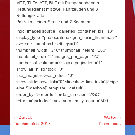
MTF, TLFA, ATF, BLF mit Pumpenanhänger
Rettungsdienst mit zwei Fahrzeugen und 3
Rettungskräften
Polizei mit einer Streife und 2 Beamten
[ngg_images source=“galleries“ container_ids=“13″
display_type=“photocrati-nextgen_basic_thumbnails“
override_thumbnail_settings=“0″
thumbnail_width=“240″ thumbnail_height=“160″
thumbnail_crop=“1″ images_per_page=“20″
number_of_columns=“0″ ajax_pagination=“1″
show_all_in_lightbox=“0″
use_imagebrowser_effect=“0″
show_slideshow_link=“0″ slideshow_link_text=“[Zeige
eine Slideshow]“ template=“default“
order_by=“sortorder“ order_direction=“ASC“
returns=“included“ maximum_entity_count=“500″]
Beitragsnavigation
← Zurück
Weiter →
Vorhergehender
Nächster
Faschingsfest 2017
Kleineinsatz
Beitrag:
Beitrag: