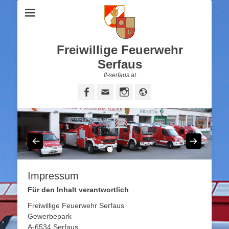
Freiwillige Feuerwehr
Serfaus
ff-serfaus.at
Facebook
Email
Instagram
Website
•
•
Impressum
Für den Inhalt verantwortlich
Freiwillige Feuerwehr Serfaus
Gewerbepark
A-6534 Serfaus