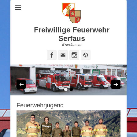
Freiwillige Feuerwehr
Serfaus
ff-serfaus.at
Facebook
Email
Instagram
Website
•
•
Feuerwehrjugend