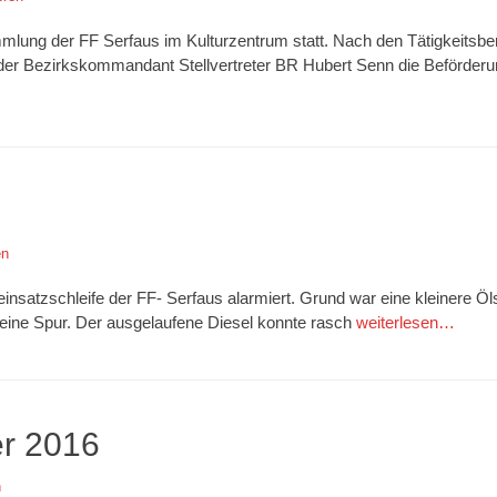
lung der FF Serfaus im Kulturzentrum statt. Nach den Tätigkeitsb
der Bezirkskommandant Stellvertreter BR Hubert Senn die Beförde
en
satzschleife der FF- Serfaus alarmiert. Grund war eine kleinere Öl
 eine Spur. Der ausgelaufene Diesel konnte rasch
weiterlesen…
er 2016
n