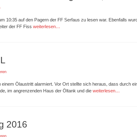
n
um 10:35 auf den Pagern der FF Serfaus zu lesen war. Ebenfalls wur
iter der FF Fiss
weiterlesen…
0L
ren
inem Ölaustritt alarmiert. Vor Ort stellte sich heraus, dass durch ei
urde, im angrenzenden Haus der Öltank und die
weiterlesen…
g 2016
ren