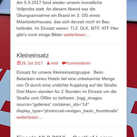
Am 5.9.2017 fand wieder unsere monatliche
Vollprobe statt. An diesem Abend war die
Übungsannahme ein Brand im 3. OG eines
Mitarbeiterhauses, das sich derzeit noch im Bau
befindet. Im Einsatz waren: TLF, DLK, MTF. ATF Hier
gibt’s noch einige Bilder
weiterlesen…
Kleineinsatz
Veröffentlicht
Autor
26. Juli 2017
Helli
Kommentieren
am
Einsatz für unsere Kleineinsatzgruppe: Beim
Betanken eines Hotels lief eine unbekannte Menge
von Öl durch eine undichte Kupplung auf die Straße.
Drei Mann standen für 2 Stunden im Einsatz um die
Straße vom Ölfilm zu befreien. [ngg_images
source=“galleries“ container_ids=“14″
display_type=“photocrati-nextgen_basic_thumbnails“
weiterlesen…