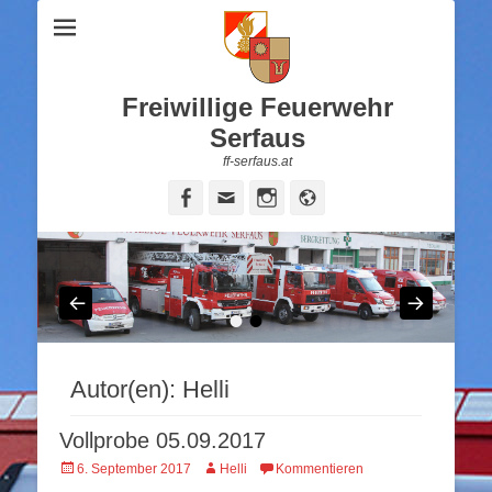
Freiwillige Feuerwehr
Serfaus
ff-serfaus.at
Facebook
Email
Instagram
Website
•
•
Autor(en):
Helli
Vollprobe 05.09.2017
Veröffentlicht
Autor
6. September 2017
Helli
Kommentieren
am