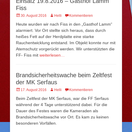
Einsatz 19.8.2016 – Gasthof Lamm
Fiss
Veröffentlicht
Autor
30. August 2016
Helli
Kommentieren
am
Heute wurden wir nach Fiss in den „Gasthof Lamm“
alarmiert. Vor Ort stellte sich heraus, dass durch
heißes Fett auf der Herdplatte eine starke
Rauchentwicklung entstand. Im Objekt konnte nur mit
Atemschutz vorgerückt werden. Wir unterstützten die
FF- Fiss mit
weiterlesen…
Brandsicherheitswache beim Zeltfest
der MK Serfaus
Veröffentlicht
Autor
17. August 2016
Helli
Kommentieren
am
Beim Zeltfest der MK Serfaus, war die FF Serfaus
während der 4 Tage unterstützend dabei. Für die
Dauer des Festes waren die Kameraden als
Brandsicherheitswache vor Ort. Es kam zu keinen
besonderen Vorfällen.