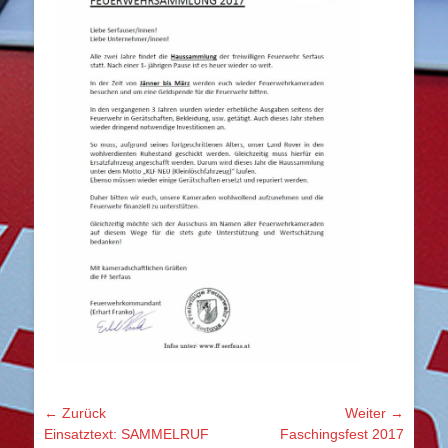
Beitragsnavigation
← Zurück
Weiter →
Vorhergehender
Nächster
Einsatztext: SAMMELRUF
Faschingsfest 2017