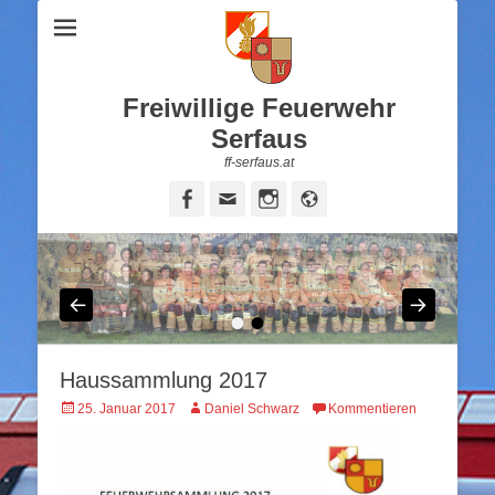
Freiwillige Feuerwehr
Serfaus
ff-serfaus.at
Facebook
Email
Instagram
Website
•
•
Haussammlung 2017
Veröffentlicht
Autor
25. Januar 2017
Daniel Schwarz
Kommentieren
am